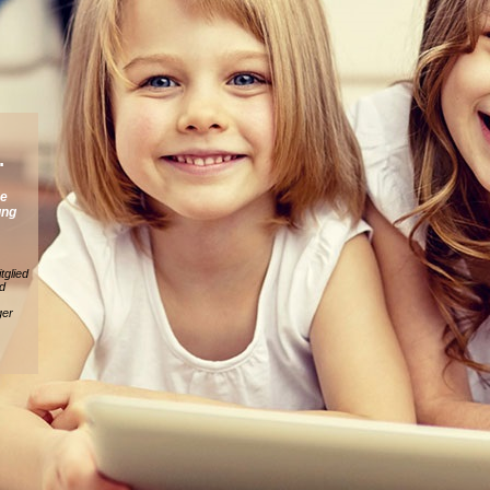
.
ne
ung
tglied
d
ger