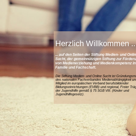
Herzlich Willkommen ..
... auf den Seiten der Stiftung Medien- und Onli
Sucht, der gemeinnützigen Stiftung zur Förder
von Medienerziehung und Medienkompetenz
in
Familie und Fachschaft.
Die Stiftung Medien- und Online Sucht ist Gründungsmi
des nationalen Fachverbandes Medienabhängigkeit un
Mitglied im europäischen Verband berufsbildender
Bildungseinrichtungen (EVBB) und regional, Freier Trä
der Jugendhilfe gemäß § 75 SGB VIII. (Kinder und
Jugendhilfegesetz).