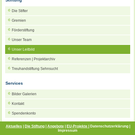
Die Stifter
Gremien
Förderstiftung
Unser Team
Unser Leitbild
Referenzen | Projektarchiv
Treuhandstiftung Sehnsucht
Services
Bilder Galerien
Kontakt
Spendenkonto
Aktuelles
|
Die Stiftung
|
Angebote
|
EU-Projekte |
Datenschutzerklärung
|
Impressum